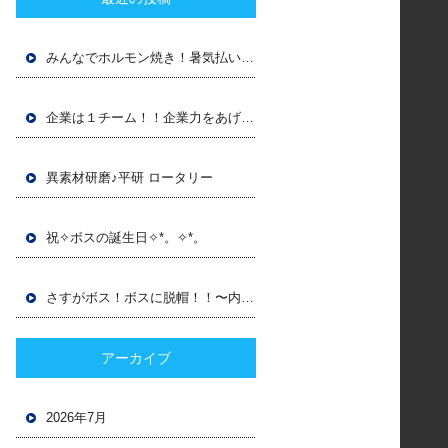
みんなでホルモン焼き！暑気払いしてきました♪
企業は１チーム！！企業力をあげるぞ！！
異素材研磨♪平研 ロータリー
祝✧ボスの誕生日✧*。✧*。
さすがボス！ボスに脱帽！！〜内研〜
アーカイブ
2026年7月