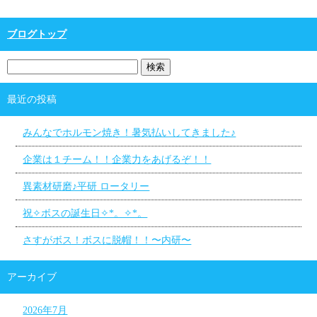
ブログトップ
最近の投稿
みんなでホルモン焼き！暑気払いしてきました♪
企業は１チーム！！企業力をあげるぞ！！
異素材研磨♪平研 ロータリー
祝✧ボスの誕生日✧*。✧*。
さすがボス！ボスに脱帽！！〜内研〜
アーカイブ
2026年7月